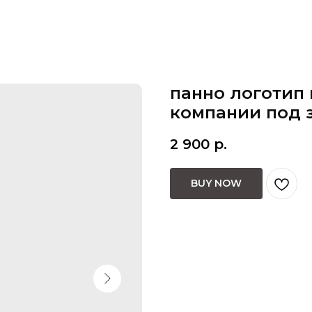
панно логотип
компании под 
2 900
р.
BUY NOW